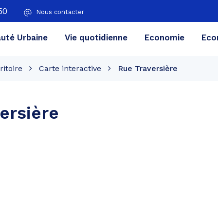
50
Nous contacter
té Urbaine
Vie quotidienne
Economie
Eco
ritoire
Carte interactive
Rue Traversière
ersière