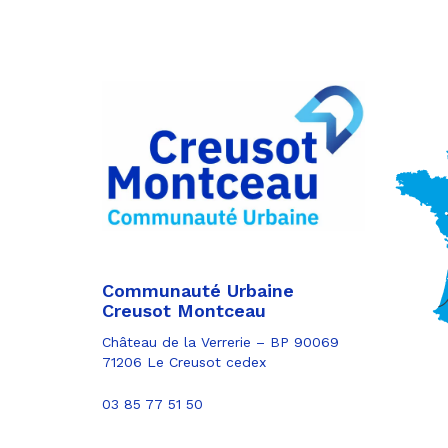
Partager
sur
Partager
Facebook
sur
Partager
Twitter
par
e-
mail
Communauté Urbaine
Creusot Montceau
Château de la Verrerie – BP 90069
71206 Le Creusot cedex
03 85 77 51 50