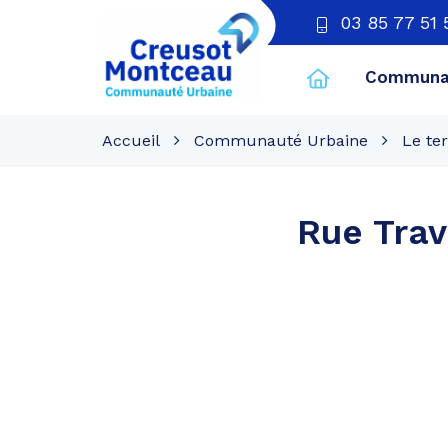
03 85 77 51 
Communau
CU
Creusot
Accueil
Communauté Urbaine
Le ter
Montceau
Rue Trav