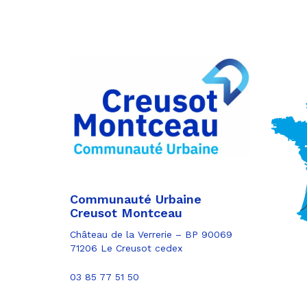
Partager
sur
Partager
Facebook
sur
Partager
Twitter
par
e-
mail
Communauté Urbaine
Creusot Montceau
Château de la Verrerie – BP 90069
71206 Le Creusot cedex
03 85 77 51 50