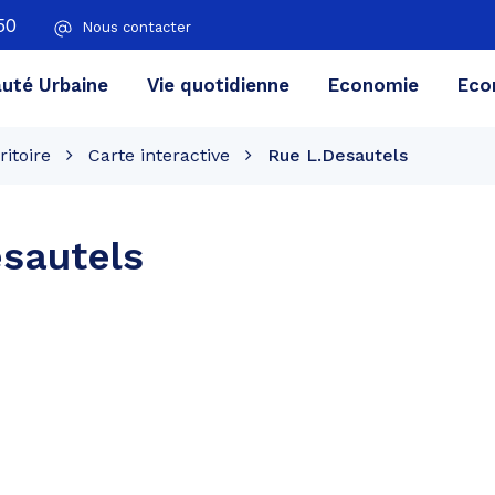
50
Nous contacter
té Urbaine
Vie quotidienne
Economie
Eco
ritoire
Carte interactive
Rue L.Desautels
sautels