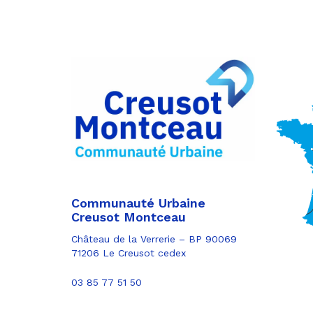
Partager
sur
Partager
Facebook
sur
Partager
Twitter
par
e-
mail
Communauté Urbaine
Creusot Montceau
Château de la Verrerie – BP 90069
71206 Le Creusot cedex
03 85 77 51 50