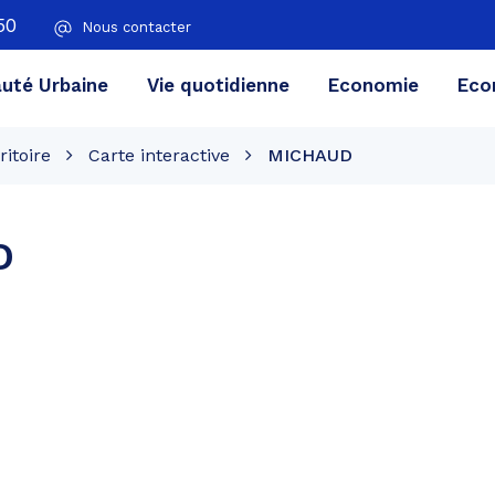
50
Nous contacter
té Urbaine
Vie quotidienne
Economie
Eco
ritoire
Carte interactive
MICHAUD
D