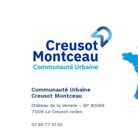
Partager
sur
Partager
Facebook
sur
Partager
Twitter
par
e-
mail
Communauté Urbaine
Creusot Montceau
Château de la Verrerie – BP 90069
71206 Le Creusot cedex
03 85 77 51 50