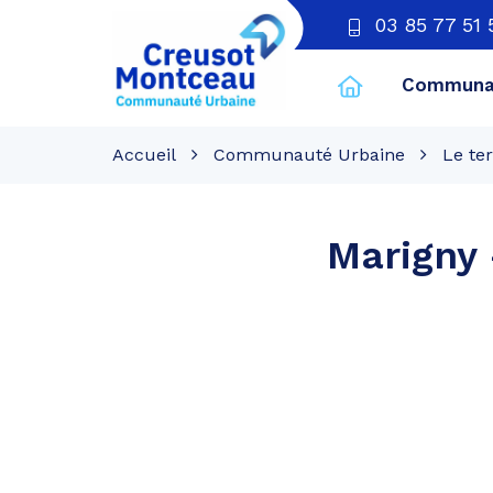
03 85 77 51 
Communau
CU
Creusot
Accueil
Communauté Urbaine
Le ter
Montceau
Marigny 