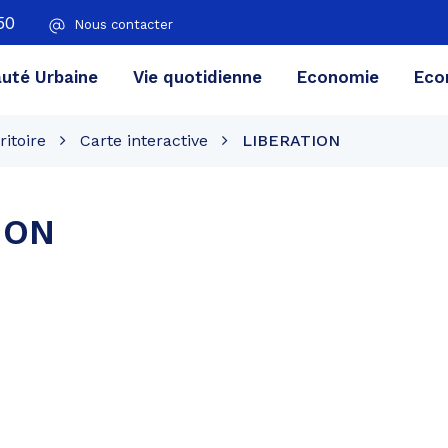
50
Nous contacter
té Urbaine
Vie quotidienne
Economie
Eco
ritoire
Carte interactive
LIBERATION
ION