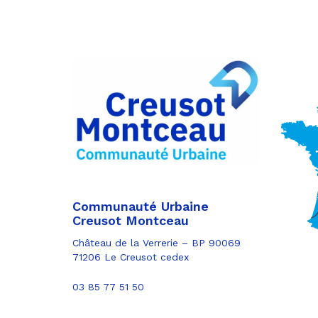
Partager
sur
Partager
Facebook
sur
Partager
Twitter
par
e-
mail
Communauté Urbaine
Creusot Montceau
Château de la Verrerie – BP 90069
71206 Le Creusot cedex
03 85 77 51 50