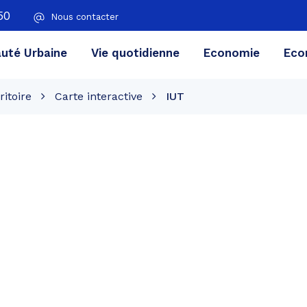
50
Nous contacter
té Urbaine
Vie quotidienne
Economie
Eco
ritoire
Carte interactive
IUT