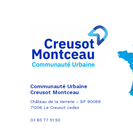
Partager
sur
Partager
Facebook
sur
Partager
Twitter
par
e-
mail
Communauté Urbaine
Creusot Montceau
Château de la Verrerie – BP 90069
71206 Le Creusot cedex
03 85 77 51 50