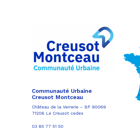
Partager
sur
Partager
Facebook
sur
Partager
Twitter
par
e-
mail
Communauté Urbaine
Creusot Montceau
Château de la Verrerie – BP 90069
71206 Le Creusot cedex
03 85 77 51 50