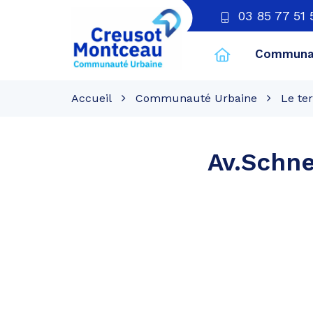
03 85 77 51 
Communau
CU
Creusot
Accueil
Communauté Urbaine
Le ter
Montceau
Av.Schne