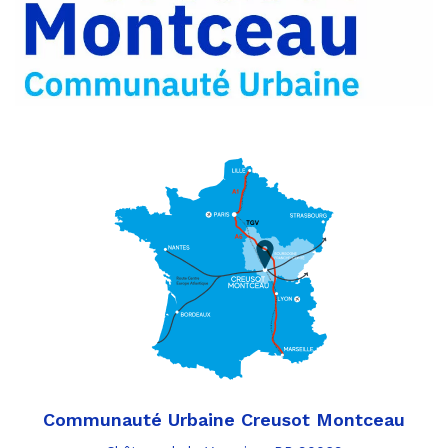
mail
Communauté Urbaine Creusot Montceau