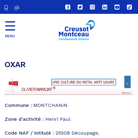
Lien
Lien
Lien
Lien
Lien
Lien
vers
vers
vers
vers
vers
vers
le
le
le
le
la
le
compte
compte
compte
compte
chaîne
com
Facebook
Twitter
Instagram
Linkedin
Youtube
tikt
MENU
CU
Creusot
Montceau
OXAR
Commune :
MONTCHANIN
Zone d'activité :
Henri Paul
Code NAF / intitulé :
2550B
Découpage,