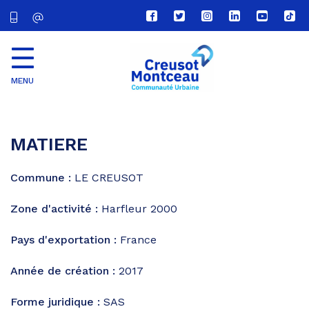
Lien
Lien
Lien
Lien
Lien
Lien
vers
vers
vers
vers
vers
vers
le
le
le
le
la
le
compte
compte
compte
compte
chaîne
com
Facebook
Twitter
Instagram
Linkedin
Youtube
tikt
MENU
CU
Creusot
Montceau
MATIERE
Commune :
LE CREUSOT
Zone d'activité :
Harfleur 2000
Pays d'exportation :
France
Année de création :
2017
Forme juridique :
SAS