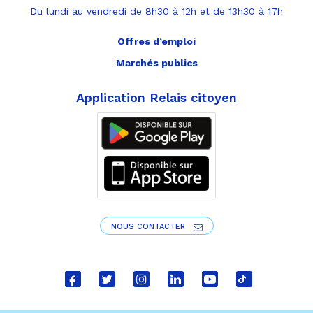
Du lundi au vendredi de 8h30 à 12h et de 13h30 à 17h
Offres d’emploi
Marchés publics
Application Relais citoyen
NOUS CONTACTER
Lien
Lien
Lien
Lien
Lien
Lien
vers
vers
vers
vers
vers
vers