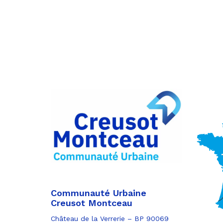
Partager
sur
Partager
Facebook
sur
Partager
Twitter
par
e-
mail
Communauté Urbaine
Creusot Montceau
Château de la Verrerie – BP 90069