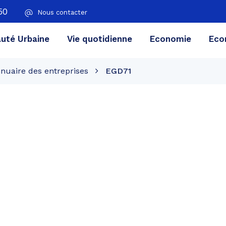
50
Nous contacter
té Urbaine
Vie quotidienne
Economie
Eco
nuaire des entreprises
EGD71