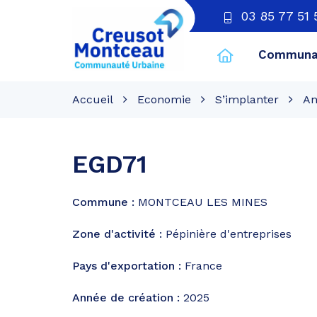
03 85 77 51 
Communau
CU
Creusot
Accueil
Economie
S’implanter
An
Montceau
EGD71
Commune :
MONTCEAU LES MINES
Zone d'activité :
Pépinière d'entreprises
Pays d'exportation :
France
Année de création :
2025