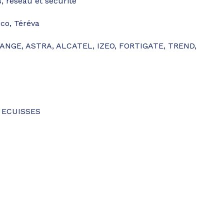
, réseau et sécurité
co, Téréva
ANGE, ASTRA, ALCATEL, IZEO, FORTIGATE, TREND,
10 ECUISSES