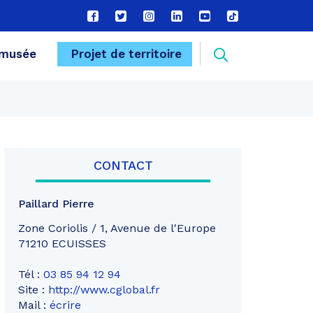
Lien
Lien
Lien
Lien
Lien
Lien
vers
vers
vers
vers
vers
vers
le
le
le
le
la
le
Recherche
musée
Projet de territoire
compte
compte
compte
compte
chaîne
compte
Facebook
Twitter
Instagram
Linkedin
Youtube
tiktok
FERMER
CONTACT
Paillard Pierre
Zone Coriolis / 1, Avenue de l'Europe
71210 ECUISSES
Tél :
03 85 94 12 94
Site :
http://www.cglobal.fr
Mail :
écrire