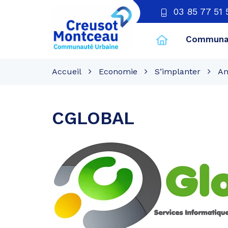
03 85 77 51 
Communau
CU
Creusot
Accueil
Economie
S’implanter
An
Montceau
CGLOBAL