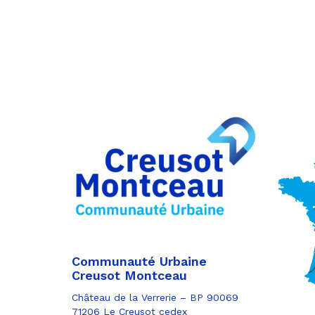
Partager
sur
Partager
Facebook
sur
Partager
Twitter
par
e-
mail
Communauté Urbaine
Creusot Montceau
Château de la Verrerie – BP 90069
71206 Le Creusot cedex