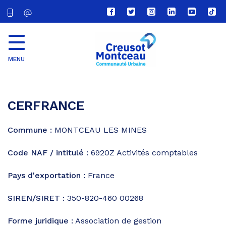
Lien
Lien
Lien
Lien
Lien
Lien
vers
vers
vers
vers
vers
vers
le
le
le
le
la
le
compte
compte
compte
compte
chaîne
com
Facebook
Twitter
Instagram
Linkedin
Youtube
tikt
MENU
CU
Creusot
Montceau
CERFRANCE
Commune :
MONTCEAU LES MINES
Code NAF / intitulé :
6920Z
Activités comptables
Pays d'exportation :
France
SIREN/SIRET :
350-820-460 00268
Forme juridique :
Association de gestion