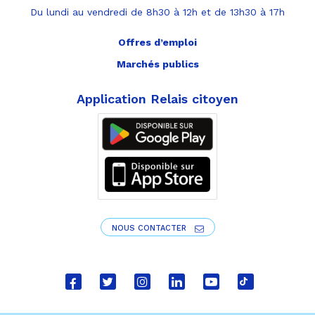
Du lundi au vendredi de 8h30 à 12h et de 13h30 à 17h
Offres d’emploi
Marchés publics
Application Relais citoyen
NOUS CONTACTER
Lien
Lien
Lien
Lien
Lien
Lien
vers
vers
vers
vers
vers
vers