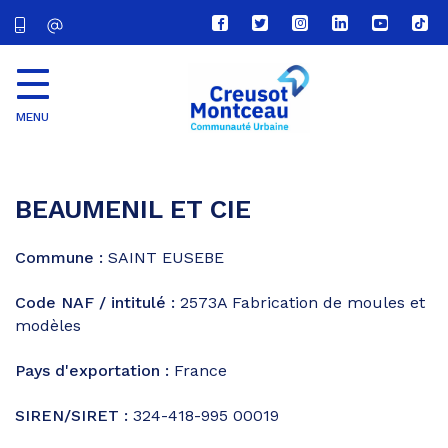
Lien
Lien
Lien
Lien
Lien
Lien
vers
vers
vers
vers
vers
vers
le
le
le
le
la
le
compte
compte
compte
compte
chaîne
com
Facebook
Twitter
Instagram
Linkedin
Youtube
tikt
MENU
CU
Creusot
Montceau
BEAUMENIL ET CIE
Commune :
SAINT EUSEBE
Code NAF / intitulé :
2573A
Fabrication de moules et
modèles
Pays d'exportation :
France
SIREN/SIRET :
324-418-995 00019