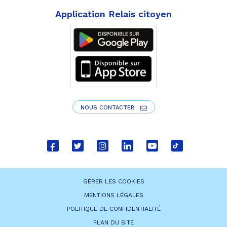
Application Relais citoyen
NOUS CONTACTER
Lien
Lien
Lien
Lien
Lien
Lien
vers
vers
vers
vers
vers
vers
le
le
le
le
la
le
GÉRER LES COOKIES
compte
compte
compte
compte
chaîne
compte
MENTIONS LÉGALES
Facebook
Twitter
Instagram
Linkedin
Youtube
tiktok
POLITIQUE DE CONFIDENTIALITÉ
PLAN DU SITE