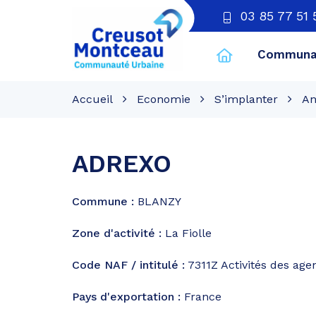
03 85 77 51 
Communau
CU
Creusot
Accueil
Economie
S’implanter
An
Montceau
ADREXO
Commune :
BLANZY
Zone d'activité :
La Fiolle
Code NAF / intitulé :
7311Z
Activités des age
Pays d'exportation :
France