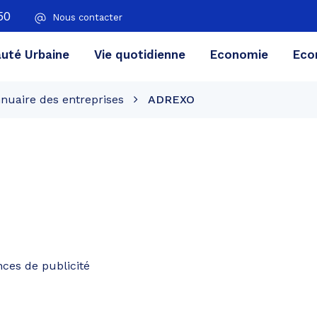
50
Nous contacter
té Urbaine
Vie quotidienne
Economie
Eco
nuaire des entreprises
ADREXO
nces de publicité