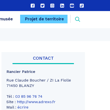
Lien
Lien
Lien
Lien
Lien
Lien
vers
vers
vers
vers
vers
vers
le
le
le
le
la
le
Recherche
musée
Projet de territoire
compte
compte
compte
compte
chaîne
compte
Facebook
Twitter
Instagram
Linkedin
Youtube
tiktok
FERMER
CONTACT
Rancier Patrice
Rue Claude Boucher / ZI La Fiolle
71450 BLANZY
Tél :
03 85 96 76 74
Site :
http://www.adrexo.fr
Mail :
écrire