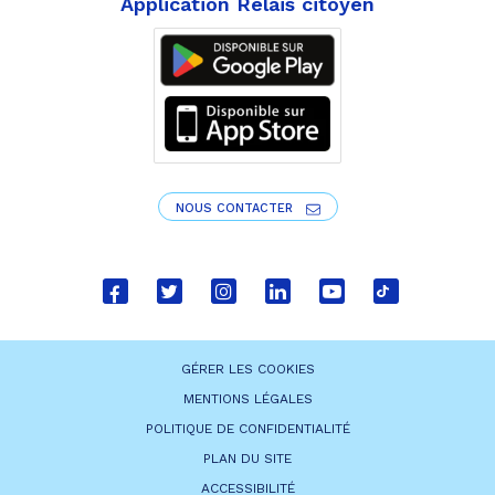
Application Relais citoyen
NOUS CONTACTER
Lien
Lien
Lien
Lien
Lien
Lien
vers
vers
vers
vers
vers
vers
le
le
le
le
la
le
GÉRER LES COOKIES
compte
compte
compte
compte
chaîne
compte
MENTIONS LÉGALES
Facebook
Twitter
Instagram
Linkedin
Youtube
tiktok
POLITIQUE DE CONFIDENTIALITÉ
PLAN DU SITE
ACCESSIBILITÉ