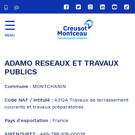
Lien
Lien
Lien
Lien
Lien
Lien
vers
vers
vers
vers
vers
vers
le
le
le
le
la
le
compte
compte
compte
compte
chaîne
com
Facebook
Twitter
Instagram
Linkedin
Youtube
tikt
MENU
CU
Creusot
Montceau
ADAMO RESEAUX ET TRAVAUX
PUBLICS
Commune :
MONTCHANIN
Code NAF / intitulé :
4312A
Travaux de terrassement
courants et travaux préparatoires
Pays d'exportation :
France
SIREN/SIRET :
449-788-918-00026