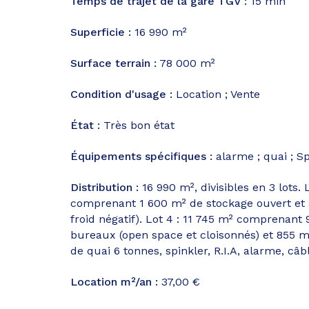
Temps de trajet de la gare TGV :
15 min
Superficie :
16 990 m²
Surface terrain :
78 000 m²
Condition d'usage :
Location ; Vente
État :
Très bon état
Équipements spécifiques :
alarme ; quai ; Sp
Distribution :
16 990 m², divisibles en 3 lots. L
comprenant 1 600 m² de stockage ouvert et 3 6
froid négatif). Lot 4 : 11 745 m² comprenant
bureaux (open space et cloisonnés) et 855 m
de quai 6 tonnes, spinkler, R.I.A, alarme, câ
Location m²/an :
37,00 €