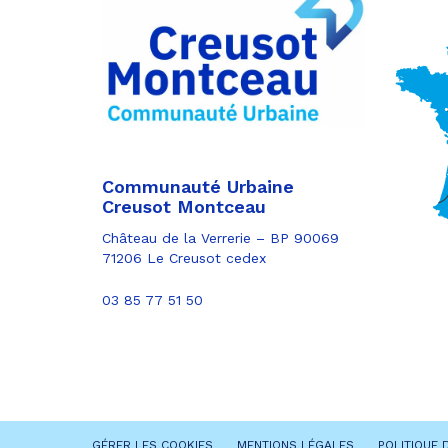
sur
Partager
Twitter
par
e-
mail
Communauté Urbaine
Creusot Montceau
Château de la Verrerie – BP 90069
71206 Le Creusot cedex
03 85 77 51 50
GÉRER LES COOKIES
MENTIONS LÉGALES
POLITIQUE 