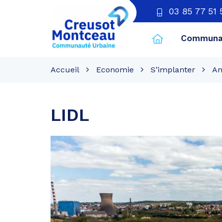
03 85 77 51 
Communau
CU
Creusot
Accueil
Economie
S’implanter
An
Montceau
LIDL