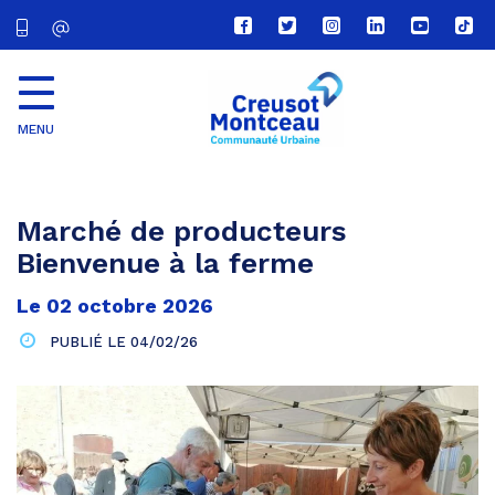
Lien
Lien
Lien
Lien
Lien
Lien
vers
vers
vers
vers
vers
vers
le
le
le
le
la
le
compte
compte
compte
compte
chaîne
com
Facebook
Twitter
Instagram
Linkedin
Youtube
tikt
MENU
CU
Creusot
Montceau
Marché de producteurs
Bienvenue à la ferme
Le
02
octobre
2026
PUBLIÉ LE
04/02/26