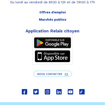
Du lundi au vendredi de 8h30 à 12h et de 13h30 à 17h
Offres d’emploi
Marchés publics
Application Relais citoyen
NOUS CONTACTER
Lien
Lien
Lien
Lien
Lien
Lien
vers
vers
vers
vers
vers
vers