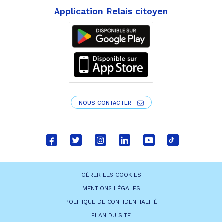
Application Relais citoyen
NOUS CONTACTER
Lien
Lien
Lien
Lien
Lien
Lien
vers
vers
vers
vers
vers
vers
le
le
le
le
la
le
GÉRER LES COOKIES
compte
compte
compte
compte
chaîne
compte
MENTIONS LÉGALES
Facebook
Twitter
Instagram
Linkedin
Youtube
tiktok
POLITIQUE DE CONFIDENTIALITÉ
PLAN DU SITE