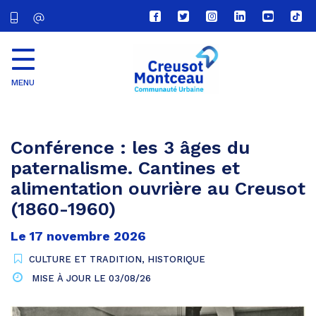
Lien
Lien
Lien
Lien
Lien
Lien
vers
vers
vers
vers
vers
vers
le
le
le
le
la
le
compte
compte
compte
compte
chaîne
com
Facebook
Twitter
Instagram
Linkedin
Youtube
tikt
MENU
CU
Creusot
Montceau
Conférence : les 3 âges du
paternalisme. Cantines et
alimentation ouvrière au Creusot
(1860-1960)
Le
17
novembre
2026
CULTURE ET TRADITION
,
HISTORIQUE
MISE À JOUR LE
03/08/26