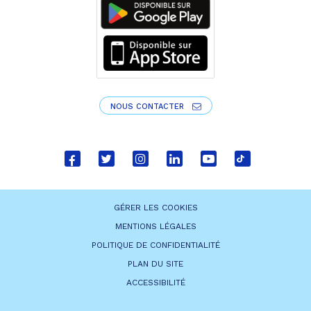
NOUS CONTACTER
Lien
Lien
Lien
Lien
Lien
Lien
vers
vers
vers
vers
vers
vers
le
le
le
le
la
le
GÉRER LES COOKIES
compte
compte
compte
compte
chaîne
compte
MENTIONS LÉGALES
Facebook
Twitter
Instagram
Linkedin
Youtube
tiktok
POLITIQUE DE CONFIDENTIALITÉ
PLAN DU SITE
ACCESSIBILITÉ