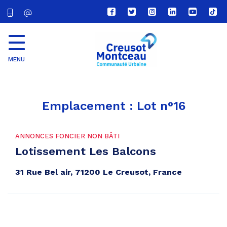
Lien
Lien
Lien
Lien
Lien
Lien
vers
vers
vers
vers
vers
vers
le
le
le
le
la
le
compte
compte
compte
compte
chaîne
com
Facebook
Twitter
Instagram
Linkedin
Youtube
tikt
MENU
CU
Creusot
Montceau
Emplacement :
Lot n°16
ANNONCES FONCIER NON BÂTI
Lotissement Les Balcons
31 Rue Bel air, 71200 Le Creusot, France