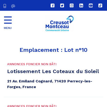
Lien
Lien
Lien
Lien
Lien
Lien
vers
vers
vers
vers
vers
vers
le
le
le
le
la
le
compte
compte
compte
compte
chaîne
com
Facebook
Twitter
Instagram
Linkedin
Youtube
tikt
MENU
CU
Creusot
Montceau
Emplacement :
Lot n°10
ANNONCES FONCIER NON BÂTI
Lotissement Les Coteaux du Soleil
21 Av. Emiland Cognard, 71420 Perrecy-les-
Forges, France
ANNONCES FONCIER NON BÂTI