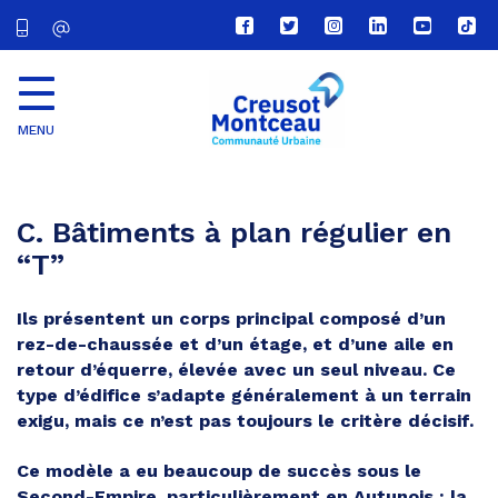
Lien
Lien
Lien
Lien
Lien
Lien
vers
vers
vers
vers
vers
vers
le
le
le
le
la
le
compte
compte
compte
compte
chaîne
com
Facebook
Twitter
Instagram
Linkedin
Youtube
tikt
MENU
CU
Creusot
Montceau
C. Bâtiments à plan régulier en
“T”
Ils présentent un corps principal composé d’un
rez-de-chaussée et d’un étage, et d’une aile en
retour d’équerre, élevée avec un seul niveau. Ce
type d’édifice s’adapte généralement à un terrain
exigu, mais ce n’est pas toujours le critère décisif.
Ce modèle a eu beaucoup de succès sous le
Second-Empire, particulièrement en Autunois : la