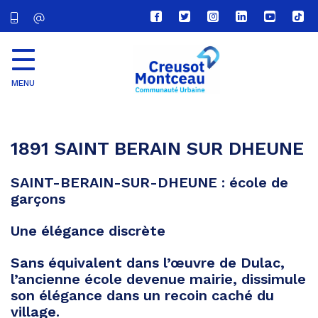
Lien
Lien
Lien
Lien
Lien
Lien
vers
vers
vers
vers
vers
vers
le
le
le
le
la
le
compte
compte
compte
compte
chaîne
com
Facebook
Twitter
Instagram
Linkedin
Youtube
tikt
MENU
CU
Creusot
Montceau
1891 SAINT BERAIN SUR DHEUNE
SAINT-BERAIN-SUR-DHEUNE : école de
garçons
Une élégance discrète
Sans équivalent dans l’œuvre de Dulac,
l’ancienne école devenue mairie, dissimule
son élégance dans un recoin caché du
village.