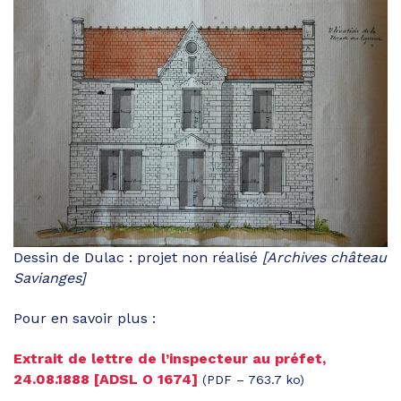
Dessin de Dulac : projet non réalisé
[Archives château
Savianges]
Pour en savoir plus :
Extrait de lettre de l’inspecteur au préfet,
24.08.1888 [ADSL O 1674]
(PDF – 763.7 ko)