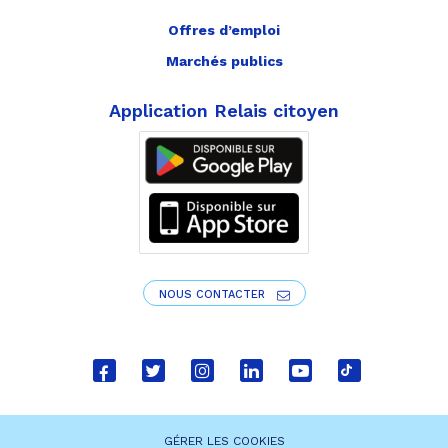
Offres d’emploi
Marchés publics
Application Relais citoyen
NOUS CONTACTER
Lien
Lien
Lien
Lien
Lien
Lien
vers
vers
vers
vers
vers
vers
le
le
le
le
la
le
GÉRER LES COOKIES