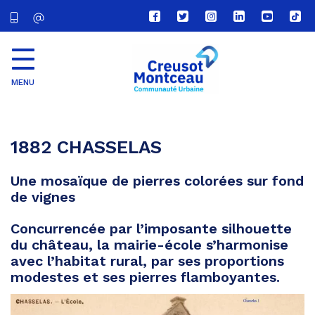
Lien
Lien
Lien
Lien
Lien
Lien
vers
vers
vers
vers
vers
vers
le
le
le
le
la
le
compte
compte
compte
compte
chaîne
com
Facebook
Twitter
Instagram
Linkedin
Youtube
tikt
MENU
CU
Creusot
Montceau
1882 CHASSELAS
Une mosaïque de pierres colorées sur fond
de vignes
Concurrencée par l’imposante silhouette
du château, la mairie-école s’harmonise
avec l’habitat rural, par ses proportions
modestes et ses pierres flamboyantes.