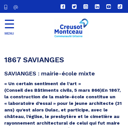
Lien
Lien
Lien
Lien
Lien
Lien
vers
vers
vers
vers
vers
vers
le
le
le
le
la
le
compte
compte
compte
compte
chaîne
com
Facebook
Twitter
Instagram
Linkedin
Youtube
tikt
MENU
CU
Creusot
Montceau
1867 SAVIANGES
SAVIANGES : mairie-école mixte
« Un certain sentiment de l’art »
(Conseil des Bâtiments civils, 5 mars 866)En 1867,
la construction de la mairie-école constitue un
« laboratoire d’essai » pour le jeune architecte (31
ans) qu’est alors Dulac, et participe, avec le
château, l’église, le presbytère et le cimetière au
rayonnement architectural de celui qui fut maire