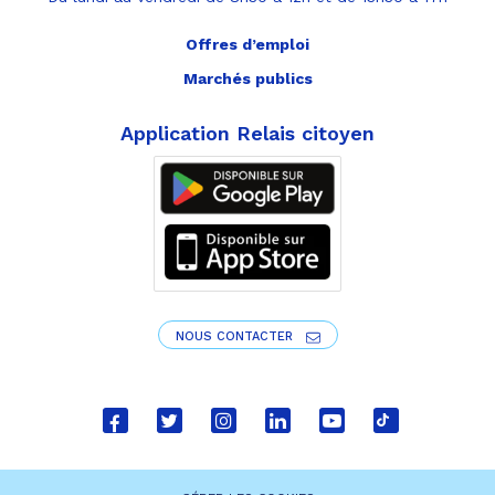
Offres d’emploi
Marchés publics
Application Relais citoyen
NOUS CONTACTER
Lien
Lien
Lien
Lien
Lien
Lien
vers
vers
vers
vers
vers
vers
le
le
le
le
la
le