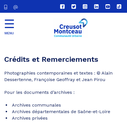
Lien
Lien
Lien
Lien
Lien
Lien
vers
vers
vers
vers
vers
vers
le
le
le
le
la
le
compte
compte
compte
compte
chaîne
com
Facebook
Twitter
Instagram
Linkedin
Youtube
tikt
MENU
CU
Creusot
Montceau
Crédits et Remerciements
Photographies contemporaines et textes : © Alain
Dessertenne, Françoise Geoffray et Jean Pirou
Pour les documents d’archives :
Archives communales
Archives départementales de Saône-et-Loire
Archives privées