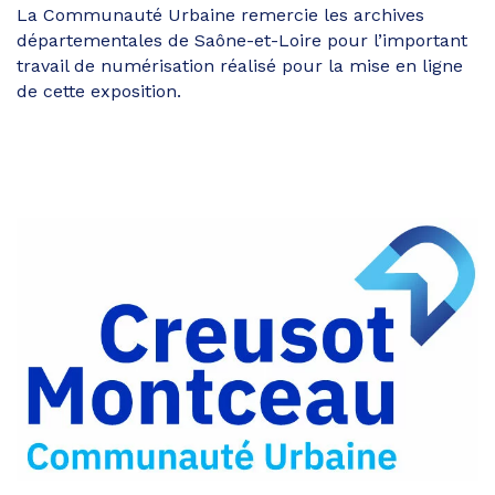
La Communauté Urbaine remercie les archives
départementales de Saône-et-Loire pour l’important
travail de numérisation réalisé pour la mise en ligne
de cette exposition.
Partager
sur
Partager
Facebook
sur
Partager
Twitter
par
e-
mail