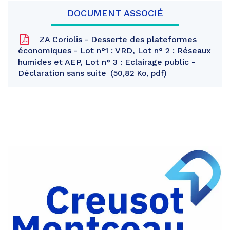
DOCUMENT ASSOCIÉ
ZA Coriolis - Desserte des plateformes
économiques - Lot n°1 : VRD, Lot n° 2 : Réseaux
humides et AEP, Lot n° 3 : Eclairage public -
Déclaration sans suite
50,82 Ko, pdf
Partager
sur
Partager
Facebook
sur
Partager
Twitter
par