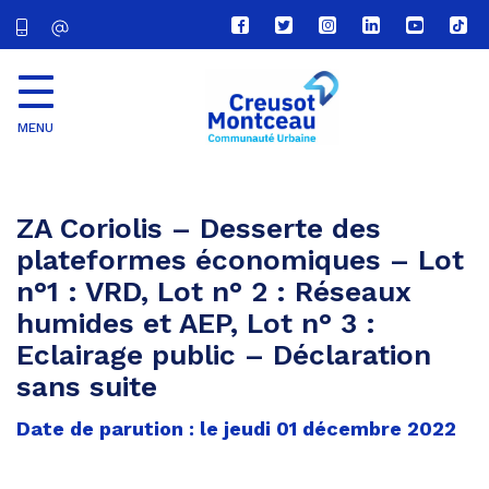
Lien
Lien
Lien
Lien
Lien
Lien
vers
vers
vers
vers
vers
vers
le
le
le
le
la
le
compte
compte
compte
compte
chaîne
com
Facebook
Twitter
Instagram
Linkedin
Youtube
tikt
MENU
CU
Creusot
Montceau
ZA Coriolis – Desserte des
plateformes économiques – Lot
n°1 : VRD, Lot n° 2 : Réseaux
humides et AEP, Lot n° 3 :
Eclairage public – Déclaration
sans suite
Date de parution : le jeudi 01 décembre 2022