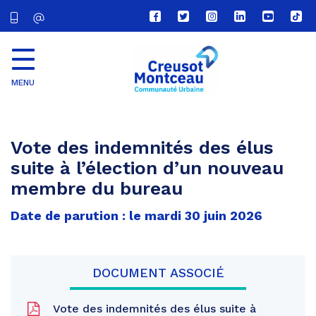
Lien
Lien
Lien
Lien
Lien
Lien
vers
vers
vers
vers
vers
vers
le
le
le
le
la
le
compte
compte
compte
compte
chaîne
com
Facebook
Twitter
Instagram
Linkedin
Youtube
tikt
MENU
CU
Creusot
Montceau
Vote des indemnités des élus
suite à l’élection d’un nouveau
membre du bureau
Date de parution : le mardi 30 juin 2026
DOCUMENT ASSOCIÉ
Vote des indemnités des élus suite à