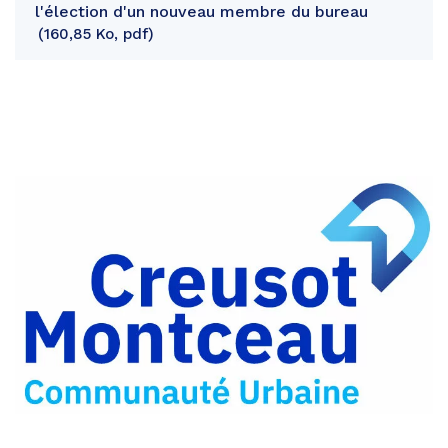
l'élection d'un nouveau membre du bureau
160,85 Ko, pdf
Partager
sur
Partager
Facebook
sur
Partager
Twitter
par
e-
mail