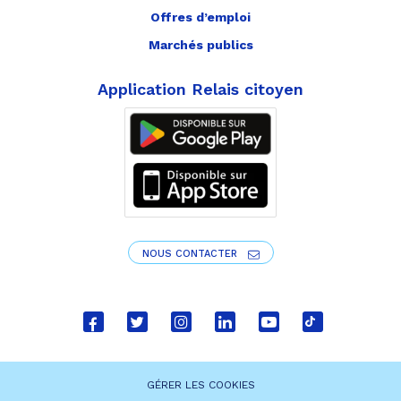
Offres d’emploi
Marchés publics
Application Relais citoyen
NOUS CONTACTER
Lien
Lien
Lien
Lien
Lien
Lien
vers
vers
vers
vers
vers
vers
le
le
le
le
la
le
GÉRER LES COOKIES
compte
compte
compte
compte
chaîne
compte