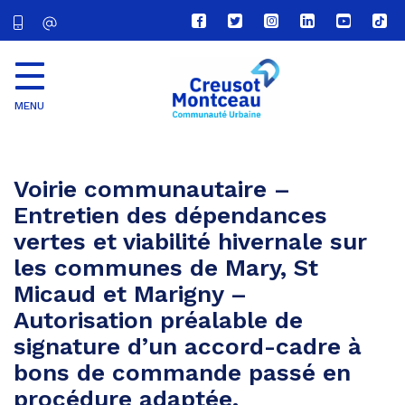
Lien
Lien
Lien
Lien
Lien
Lien
vers
vers
vers
vers
vers
vers
le
le
le
le
la
le
compte
compte
compte
compte
chaîne
com
Facebook
Twitter
Instagram
Linkedin
Youtube
tikt
MENU
CU
Creusot
Montceau
Voirie communautaire –
Entretien des dépendances
vertes et viabilité hivernale sur
les communes de Mary, St
Micaud et Marigny –
Autorisation préalable de
signature d’un accord-cadre à
bons de commande passé en
procédure adaptée.