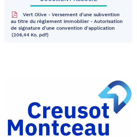
Vert Olive - Versement d'une subvention
au titre du règlement immobilier - Autorisation
de signature d'une convention d'application
206,44 Ko, pdf
Partager
sur
Partager
Facebook
sur
Partager
Twitter
par
e-