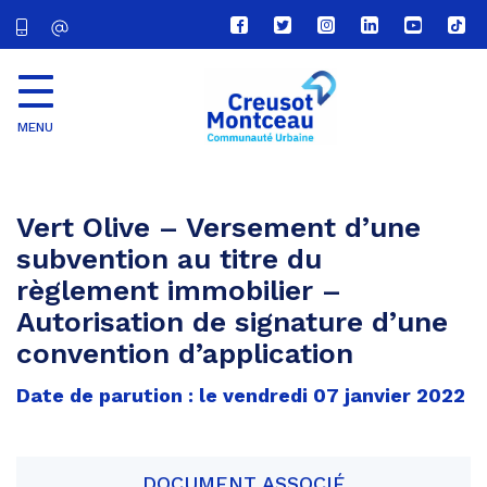
Lien
Lien
Lien
Lien
Lien
Lien
vers
vers
vers
vers
vers
vers
le
le
le
le
la
le
compte
compte
compte
compte
chaîne
com
Facebook
Twitter
Instagram
Linkedin
Youtube
tikt
MENU
CU
Creusot
Montceau
Vert Olive – Versement d’une
subvention au titre du
règlement immobilier –
Autorisation de signature d’une
convention d’application
Date de parution : le vendredi 07 janvier 2022
DOCUMENT ASSOCIÉ