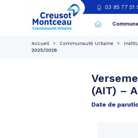
03 85 77 51 
Communau
CU
Creusot
Accueil
Communauté Urbaine
Instit
Montceau
2025/2026
Versemen
(AIT) – 
Date de parutio