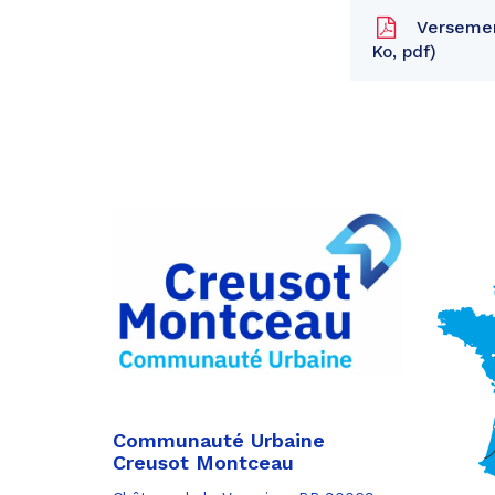
Versement
Ko, pdf
Partager
sur
Partager
Facebook
sur
Partager
Twitter
par
e-
mail
Communauté Urbaine
Creusot Montceau