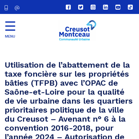
Lien
Lien
Lien
Lien
Lien
Lien
vers
vers
vers
vers
vers
vers
le
le
le
le
la
le
compte
compte
compte
compte
chaîne
com
Facebook
Twitter
Instagram
Linkedin
Youtube
tikt
MENU
CU
Creusot
Montceau
Utilisation de l’abattement de la
taxe foncière sur les propriétés
bâties (TFPB) avec l’OPAC de
Saône-et-Loire pour la qualité
de vie urbaine dans les quartiers
prioritaires politique de la ville
du Creusot – Avenant n° 6 à la
convention 2016-2018, pour
l’année 2024 – Autorisation de