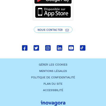
NOUS CONTACTER
Lien
Lien
Lien
Lien
Lien
Lien
vers
vers
vers
vers
vers
vers
le
le
le
le
la
le
GÉRER LES COOKIES
compte
compte
compte
compte
chaîne
compte
MENTIONS LÉGALES
Facebook
Twitter
Instagram
Linkedin
Youtube
tiktok
POLITIQUE DE CONFIDENTIALITÉ
PLAN DU SITE
ACCESSIBILITÉ