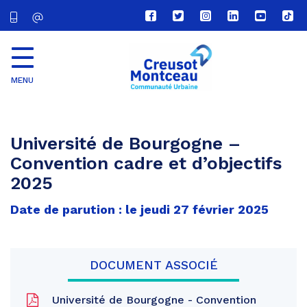
Lien
Lien
Lien
Lien
Lien
Lien
vers
vers
vers
vers
vers
vers
le
le
le
le
la
le
compte
compte
compte
compte
chaîne
com
Facebook
Twitter
Instagram
Linkedin
Youtube
tikt
MENU
CU
Creusot
Montceau
Université de Bourgogne –
Convention cadre et d’objectifs
2025
Date de parution : le jeudi 27 février 2025
DOCUMENT ASSOCIÉ
Université de Bourgogne - Convention