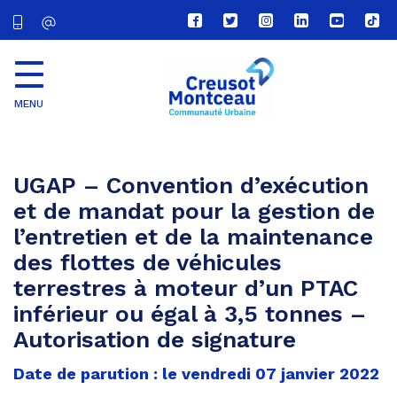
Lien
Lien
Lien
Lien
Lien
Lien
vers
vers
vers
vers
vers
vers
le
le
le
le
la
le
compte
compte
compte
compte
chaîne
com
Facebook
Twitter
Instagram
Linkedin
Youtube
tikt
MENU
CU
Creusot
Montceau
UGAP – Convention d’exécution
et de mandat pour la gestion de
l’entretien et de la maintenance
des flottes de véhicules
terrestres à moteur d’un PTAC
inférieur ou égal à 3,5 tonnes –
Autorisation de signature
Date de parution : le vendredi 07 janvier 2022