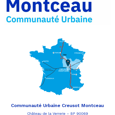
par
e-
mail
Communauté Urbaine Creusot Montceau
Château de la Verrerie – BP 90069