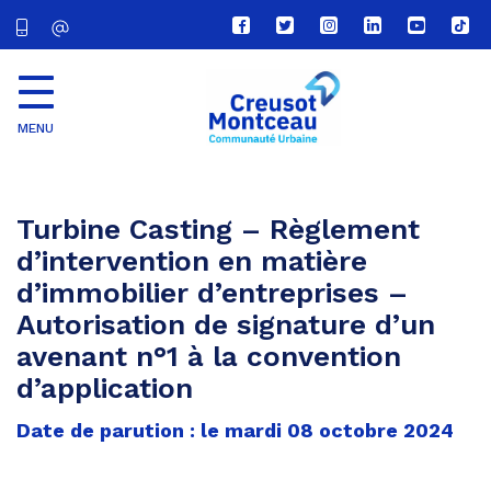
Lien
Lien
Lien
Lien
Lien
Lien
vers
vers
vers
vers
vers
vers
le
le
le
le
la
le
compte
compte
compte
compte
chaîne
com
Facebook
Twitter
Instagram
Linkedin
Youtube
tikt
MENU
CU
Creusot
Montceau
Turbine Casting – Règlement
d’intervention en matière
d’immobilier d’entreprises –
Autorisation de signature d’un
avenant n°1 à la convention
d’application
Date de parution : le mardi 08 octobre 2024