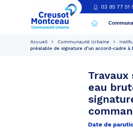
03 85 77 51 
Communau
CU
Creusot
Accueil
Communauté Urbaine
Instit
Montceau
préalable de signature d’un accord-cadre à
Travaux 
eau brut
signatur
commande
Date de paruti