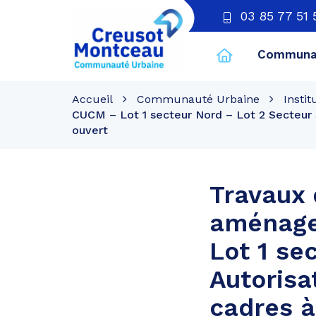
03 85 77 51 
Communau
CU
Creusot
Accueil
Communauté Urbaine
Instit
Montceau
CUCM – Lot 1 secteur Nord – Lot 2 Secteur 
ouvert
Travaux 
aménage
Lot 1 se
Autorisa
cadres 