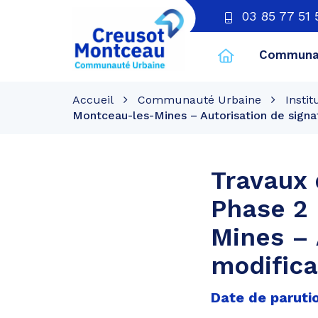
03 85 77 51 
Communau
CU
Creusot
Accueil
Communauté Urbaine
Instit
Montceau
Montceau-les-Mines – Autorisation de signa
Travaux 
Phase 2 
Mines – 
modific
Date de paruti