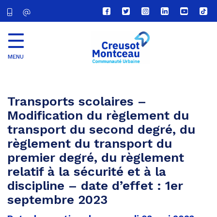
Lien
Lien
Lien
Lien
Lien
Lien
vers
vers
vers
vers
vers
vers
le
le
le
le
la
le
compte
compte
compte
compte
chaîne
com
Facebook
Twitter
Instagram
Linkedin
Youtube
tikt
MENU
CU
Creusot
Montceau
Transports scolaires –
Modification du règlement du
transport du second degré, du
règlement du transport du
premier degré, du règlement
relatif à la sécurité et à la
discipline – date d’effet : 1er
septembre 2023