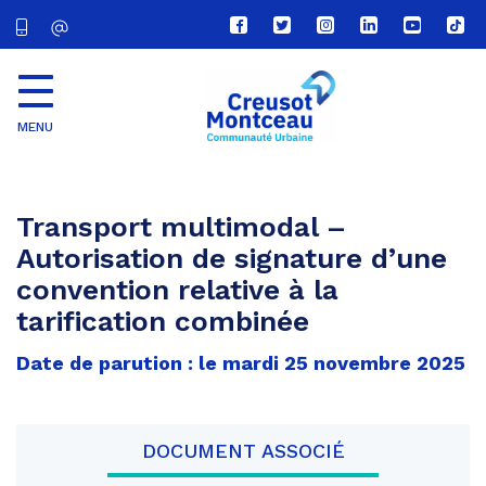
Lien
Lien
Lien
Lien
Lien
Lien
vers
vers
vers
vers
vers
vers
le
le
le
le
la
le
compte
compte
compte
compte
chaîne
com
Facebook
Twitter
Instagram
Linkedin
Youtube
tikt
MENU
CU
Creusot
Montceau
Transport multimodal –
Autorisation de signature d’une
convention relative à la
tarification combinée
Date de parution : le mardi 25 novembre 2025
DOCUMENT ASSOCIÉ