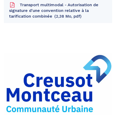
Transport multimodal - Autorisation de
signature d'une convention relative à la
tarification combinée
2,38 Mo, pdf
Partager
sur
Partager
Facebook
sur
Partager
Twitter
par
e-
mail