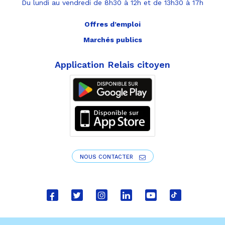
Du lundi au vendredi de 8h30 à 12h et de 13h30 à 17h
Offres d’emploi
Marchés publics
Application Relais citoyen
NOUS CONTACTER
Lien
Lien
Lien
Lien
Lien
Lien
vers
vers
vers
vers
vers
vers
le
le
le
le
la
le