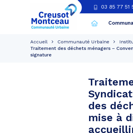
03 85 77 51 
Communau
CU
Creusot
Accueil
Communauté Urbaine
Instit
Montceau
Traitement des déchets ménagers – Conventio
signature
Traitem
Syndicat
des déc
mise à d
accueill