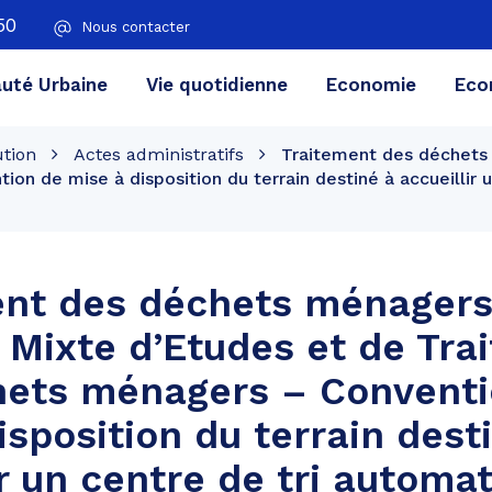
50
Nous contacter
té Urbaine
Vie quotidienne
Economie
Eco
ution
Actes administratifs
Traitement des déchets
n de mise à disposition du terrain destiné à accueillir u
ent des déchets ménagers
 Mixte d’Etudes et de Tra
hets ménagers – Conventi
isposition du terrain dest
ir un centre de tri automa