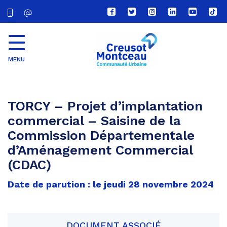
Lien
Lien
Lien
Lien
Lien
Lien
vers
vers
vers
vers
vers
vers
le
le
le
le
la
le
compte
compte
compte
compte
chaîne
com
Facebook
Twitter
Instagram
Linkedin
Youtube
tikt
MENU
CU
Creusot
Montceau
TORCY – Projet d’implantation
commercial – Saisine de la
Commission Départementale
d’Aménagement Commercial
(CDAC)
Date de parution : le jeudi 28 novembre 2024
DOCUMENT ASSOCIÉ