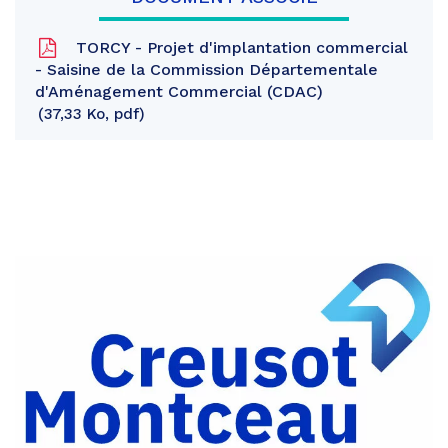
TORCY - Projet d'implantation commercial
- Saisine de la Commission Départementale
d'Aménagement Commercial (CDAC)
37,33 Ko, pdf
Partager
sur
Partager
Facebook
sur
Partager
Twitter
par
e-