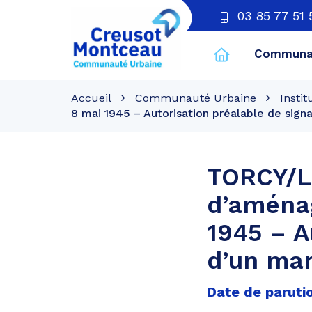
03 85 77 51 
Communau
CU
Creusot
Accueil
Communauté Urbaine
Instit
Montceau
8 mai 1945 – Autorisation préalable de sign
TORCY/L
d’aména
1945 – A
d’un mar
Date de parutio