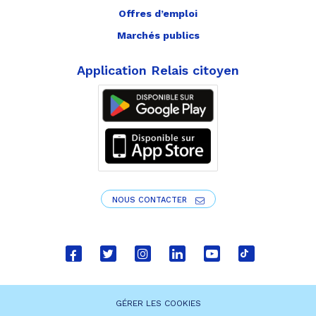
Offres d’emploi
Marchés publics
Application Relais citoyen
NOUS CONTACTER
Lien
Lien
Lien
Lien
Lien
Lien
vers
vers
vers
vers
vers
vers
le
le
le
le
la
le
GÉRER LES COOKIES
compte
compte
compte
compte
chaîne
compte