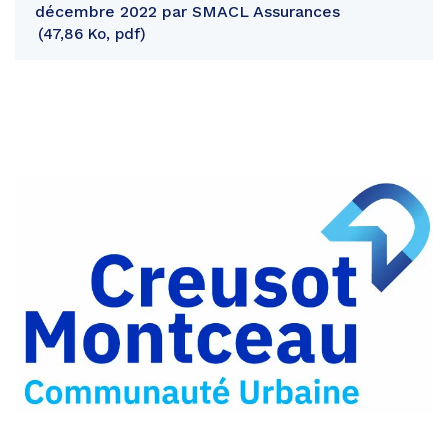
décembre 2022 par SMACL Assurances
47,86 Ko, pdf
Partager
sur
Partager
Facebook
sur
Partager
Twitter
par
e-
mail