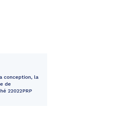
 conception, la
me de
rché 22022PRP