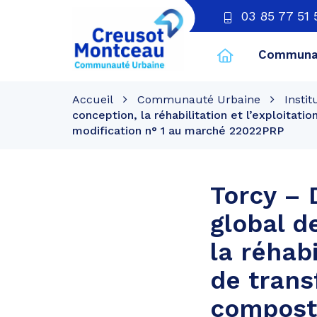
03 85 77 51 
Communau
CU
Creusot
Accueil
Communauté Urbaine
Instit
Montceau
conception, la réhabilitation et l’exploitat
modification n° 1 au marché 22022PRP
Torcy –
global d
la réhabi
de trans
composta