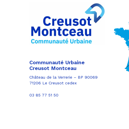
Partager
sur
Partager
Facebook
sur
Partager
Twitter
par
e-
mail
Communauté Urbaine
Creusot Montceau
Château de la Verrerie – BP 90069
71206 Le Creusot cedex
03 85 77 51 50