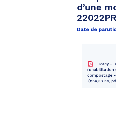
d’une mo
22022P
Date de parutio
Torcy - D
réhabilitation
compostage - 
854,38 Ko, pd