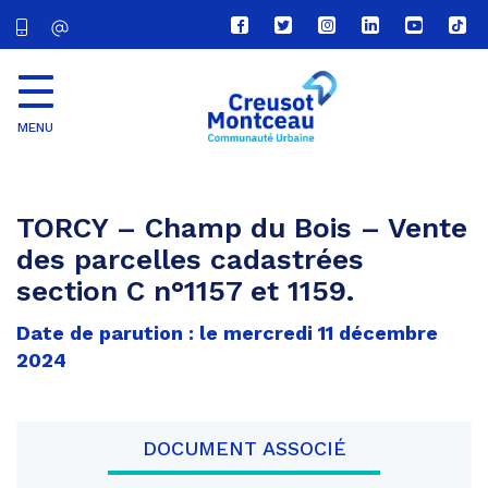
Lien
Lien
Lien
Lien
Lien
Lien
vers
vers
vers
vers
vers
vers
le
le
le
le
la
le
compte
compte
compte
compte
chaîne
com
Facebook
Twitter
Instagram
Linkedin
Youtube
tikt
MENU
CU
Creusot
Montceau
TORCY – Champ du Bois – Vente
des parcelles cadastrées
section C n°1157 et 1159.
Date de parution : le mercredi 11 décembre
2024
DOCUMENT ASSOCIÉ