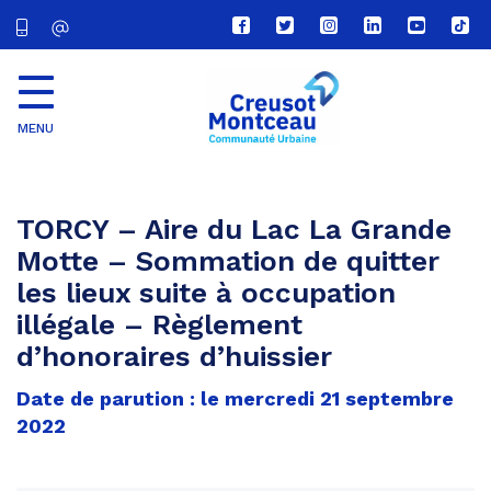
Lien
Lien
Lien
Lien
Lien
Lien
vers
vers
vers
vers
vers
vers
le
le
le
le
la
le
compte
compte
compte
compte
chaîne
com
Facebook
Twitter
Instagram
Linkedin
Youtube
tikt
MENU
CU
Creusot
Montceau
TORCY – Aire du Lac La Grande
Motte – Sommation de quitter
les lieux suite à occupation
illégale – Règlement
d’honoraires d’huissier
Date de parution : le mercredi 21 septembre
2022