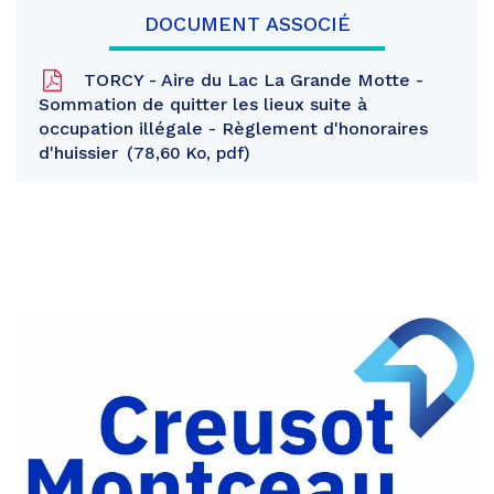
DOCUMENT ASSOCIÉ
TORCY - Aire du Lac La Grande Motte -
Sommation de quitter les lieux suite à
occupation illégale - Règlement d'honoraires
d'huissier
78,60 Ko, pdf
Partager
sur
Partager
Facebook
sur
Partager
Twitter
par